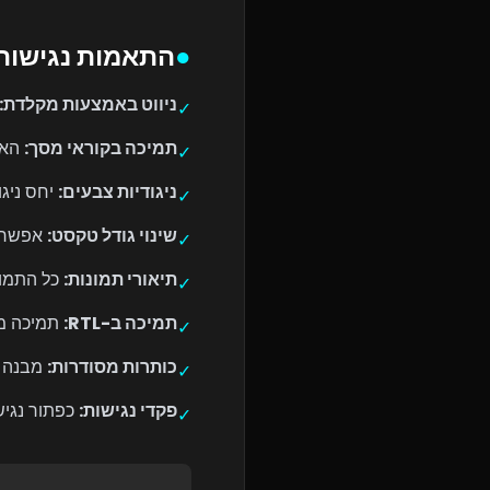
●
התאמות נגישות
ניווט באמצעות מקלדת:
✓
תמיכה בקוראי מסך:
האתר ת
✓
ניגודיות צבעים:
יחס ניגודיות מ
✓
שינוי גודל טקסט:
אפשרות להג
✓
תיאורי תמונות:
כל התמונות
✓
תמיכה ב-RTL:
תמיכה מל
✓
כותרות מסודרות:
מבנה הי
✓
פקדי נגישות:
כפתור נגיש
✓