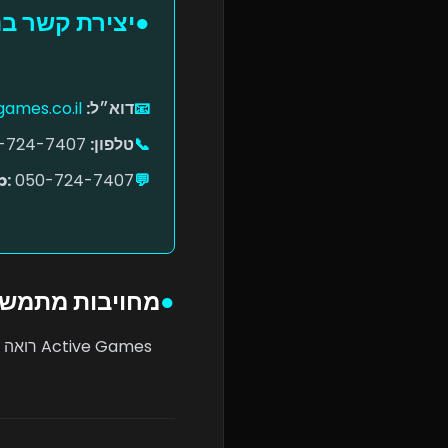
●
יצירת קשר בנ
📧
דוא״ל:
games.co.il
📞
טלפון:
050-724-7407
p:
050-724-7407
💬
●
מחויבות מתמש
e Games